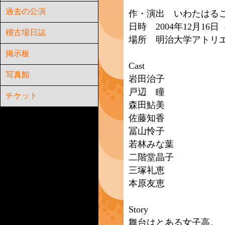
過去の公演
作・演出 いわたはる
日時 2004年12月16
稽古場日誌
場所 明治大学アトリ
掲示板
Cast
写真館
岩田治子
戸辺 瞳
チケット
森田鮎美
佐藤知香
冨山怜子
若林みな葉
二階堂晶子
三塚礼恵
本原友恵
Story
舞台はとある女子高。