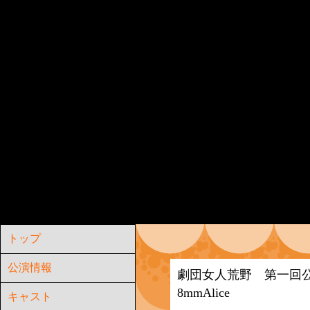
トップ
公演情報
劇団女人荒野 第一回
8mmAlice
キャスト